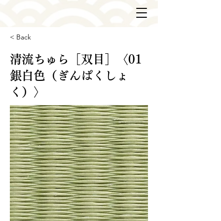
< Back
清流ちゅら［双目］〈01
銀白色（ぎんぱくしょ
く）〉