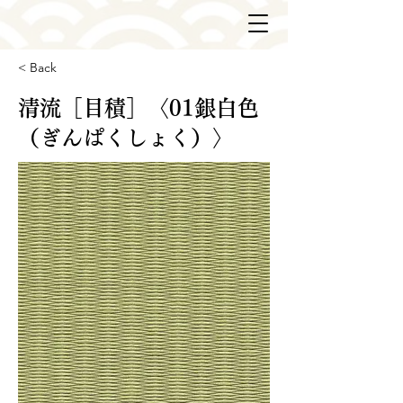
< Back
清流［目積］〈01銀白色
（ぎんぱくしょく）〉